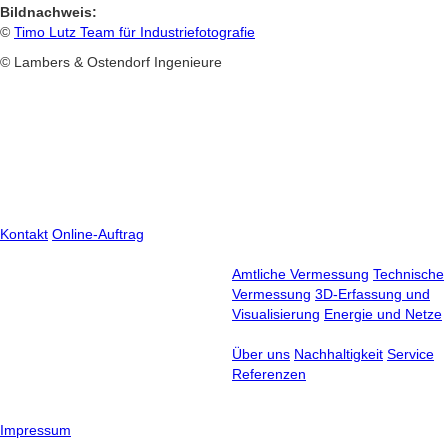
Bildnachweis:
©
Timo Lutz Team für Industriefotografie
© Lambers & Ostendorf Ingenieure
Lambers & Ostendorf Ingenieure
Ihr Projekt wartet –
jetzt Anfrage starten!
Kontakt
Online-Auftrag
Leistungen
Zuverlässigkeit, Präzision,
Amtliche Vermessung
Technische
Qualität –
Vermessung
3D-Erfassung und
seit über 100 Jahren
Visualisierung
Energie und Netze
Unternehmen
Über uns
Nachhaltigkeit
Service
Referenzen
© 2026 Lambers & Ostendorf Ingenieure
Impressum